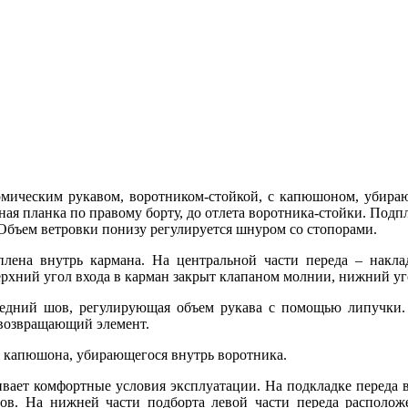
омическим рукавом, воротником-стойкой, с капюшоном, убира
ная планка по правому борту, до отлета воротника-стойки. Под
 Объем ветровки понизу регулируется шнуром со стопорами.
лена внутрь кармана. На центральной части переда – накла
рхний угол входа в карман закрыт клапаном молнии, нижний уго
ередний шов, регулирующая объем рукава с помощью липучки.
овозвращающий элемент.
я капюшона, убирающегося внутрь воротника.
ивает комфортные условия эксплуатации. На подкладке переда 
тов. На нижней части подборта левой части переда расположе