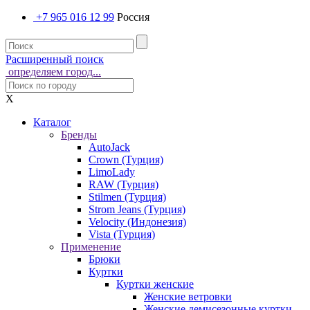
+7 965 016 12 99
Россия
Расширенный поиск
определяем город...
X
Каталог
Бренды
AutoJack
Crown (Турция)
LimoLady
RAW (Турция)
Stilmen (Турция)
Strom Jeans (Турция)
Velocity (Индонезия)
Vista (Турция)
Применение
Брюки
Куртки
Куртки женские
Женские ветровки
Женские демисезонные куртки