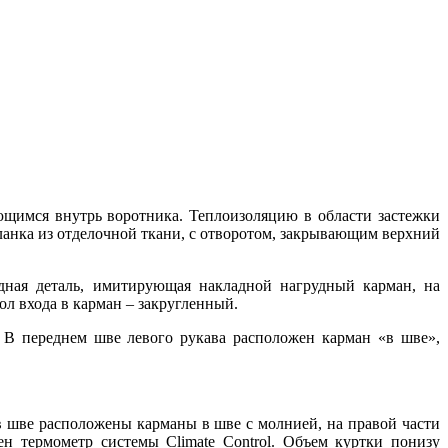
ющимся внутрь воротника. Теплоизоляцию в области застежки
планка из отделочной ткани, с отворотом, закрывающим верхний
дная деталь, имитирующая накладной нагрудный карман, на
л входа в карман – закругленный.
 В переднем шве левого рукава расположен карман «в шве»,
в шве расположены карманы в шве с молнией, на правой части
н термометр системы Climate Control. Объем куртки понизу