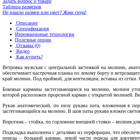
Задать вопрос о товаре
Таблица размеров
Не нашли размер или цвет? Жми сюда!
Описание
Спецификация
Инновационые технологии
Полезные опции
Отзывы (0)
Видео
Как купить?
Ветровка мужская с центральной застежкой на молнию, анат
обеспечивает настрочная планка по левому борту и ветрозащит
край молнии. Под проймой, для вентиляции, вставка из сетки.
Боковые карманы застегивающиеся на молнию, молния утоп
которой расположен прорезной карман с открытой молнией. Ве
Рукав анатомический, по низу рукава пата, вложенная в п
застегивающийся на молнию. В шов паты рукава вложен свет
Воротник – стойка, по горловине внешней стояки – молния дл
Подкладка выполнена с деталями из перфорации, что обеспеч
переда – большой карман, левой части переда для докумен