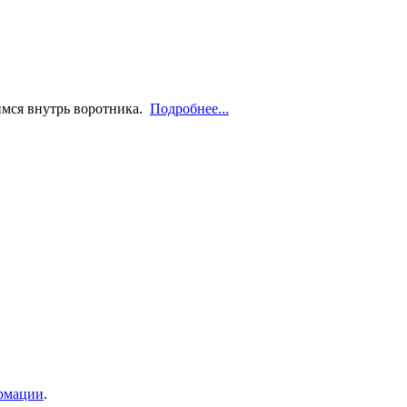
имся внутрь воротника.
Подробнее...
ормации
.