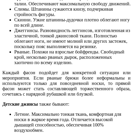
талии. Обеспечивают максимальную свободу движений.
Слимы. Штанины сужаются книзу, подчеркивая
стройность фигуры.
Скинни. Узкие штанины-дудочки плотно облегают ногу
по всей длине.
Джеггинсы. Разновидность леггинсов, изготовленная из
эластичной, тонкой джинсовой ткани. Полностью
облегают ноги, не имеют молний или других застежек,
поскольку пояс выполняется на резинке.
Рваные. Похожи на взрослые бойфренды. Свободный
крой, несколько рваных дырок, расположенных
хаотично по всему изделию.
Каждый фасон подойдет для конкретной ситуации или
мероприятия. Если рваные брюки более неформальны и
используются только для повседневной носки, то прямой
фасон может стать составляющей торжественного образа,
сочетаясь с нарядной рубашкой или блузкой.
Детские джинсы
также бывают:
Летние. Максимально тонкая ткань, комфортная для
носки в жаркое время года. Отличается высокой
дышащей способностью, обеспечивая 100%
воздухообмен.