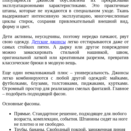
Популярность джинсов обусловлена их прекрасными
эксплуатационными характеристиками. Это практичные
штаны, которые не нуждаются в специальном уходе. Ткань
выдерживает интенсивную эксплуатацию, многочисленные
циклы стирок, сохраняя привлекательный внешний вид,
форму и цвет.
Дети активны, неусидчивы, поэтому нередко пачкают, рвут
свою одежду.
Детские джинсы
легко отстирываются даже от
самых стойких пятен. А дырку или другое повреждение
можно замаскировать стильной нашивкой, швом,
оригинальной латкой или креативным разрезом, превратив
классические брюки в модную вещь.
Еще один немаловажный плюс – универсальность. Джинсы
легко комбинируются с любой другой одеждой: майками,
футболками, блузами, толстовками, пиджаками, куртками.
Огромный простор для реализации смелых фантазий. Главное
– подобрать подходящий фасон.
Основные фасоны.
Прямые. Стандартное решение, подходящее для любого
возраста, комплекции, события. Штанины сидят на ноге
не плотно и не свободно.
Трубы, бананы. Свободный покрой, заниженная линия